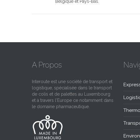
Belgique et Pays-Bas.
A Propos
Navi
Interoute est une société de transport et
Expres
logistique, spécialisée dans le transport
de colis et de palettes au Luxembourg
Logisti
et à travers l'Europe ce notamment dans
le domaine pharmaceutique.
Thermo
Transpo
Enviro