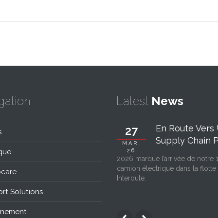
gation
Latest
News
En Route Vers
27
s
Supply Chain Pl
MAR,
que
26
2026 marque l’arrivée de notre 
camion électrique dans la flotte
care
Interoute.
rt Solutions
nnement