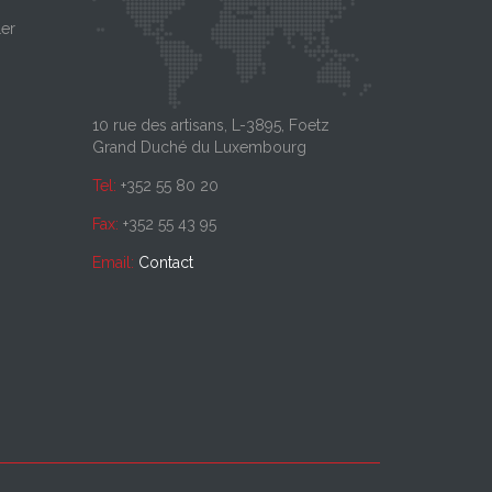
Logistique
26
1er
Pour l'année 2026,
notre clientèle que 
Interoute poursuit son développement
avec l’ouverture, en mars 2025, de son
nouveau site...
10 rue des artisans, L-3895, Foetz
Grand Duché du Luxembourg
Tel:
+352 55 80 20
Fax:
+352 55 43 95
Email:
Contact