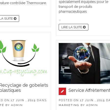
spécialement équipées pour le
ature contrôlée Thermocare.
transport de produits
pharmacieutiques
 LA SUITE
...
LIRE LA SUITE
Recyclage de gobelets
Service Affrètemen
plastiques
POSTED ON
17 JUIN , 2015
D
ED ON
17 JUIN , 2015
DANS
MARKETING
BY
ADMIN
TÉ
BY
ADMIN