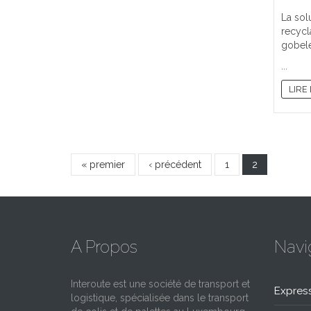
La sol
recycl
gobele
...
LIRE
« premier
‹ précédent
1
2
A Propos
Navi
Interoute est une société de transport et
Expres
logistique, spécialisée dans le transport