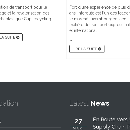
Fort d'une expérience de plus 
ution de transport pour le
ans, Interoute est l'un des leade
age et la revalorisation des
le marché luxembourgeois en
ts plastique Cup-recycling.
matière de transport express nat
et international.
 LA SUITE
...
LIRE LA SUITE
gation
Latest
News
En Route Vers
27
s
Supply Chain Pl
MAR,