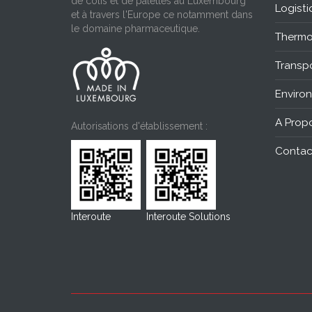
de colis et de palettes au Luxembourg
Logisti
et à travers l'Europe ce notamment dans
le domaine pharmaceutique.
Thermo
Transpo
Enviro
A Prop
Autorisations d'établissement :
Contac
Interoute
Interoute Solutions