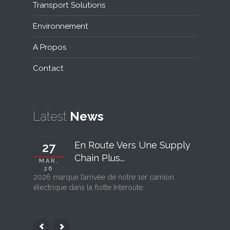
Transport Solutions
Environnement
A Propos
Contact
Latest
News
En Route Vers Une Supply
27
06
Chain Plus...
MAR,
FÉV, 26
26
2026 marque l’arrivée de notre 1er camion
Interout
électrique dans la flotte Interoute.
l’ouvertu