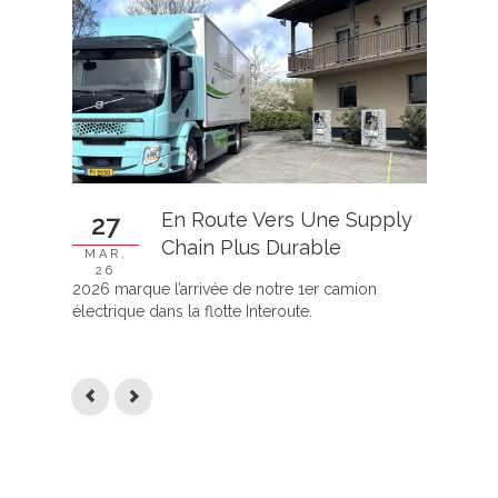
En Route Vers Une Supply
27
0
Chain Plus Durable
MAR,
FÉV
26
2026 marque l’arrivée de notre 1er camion
Inte
électrique dans la flotte Interoute.
l’ouv