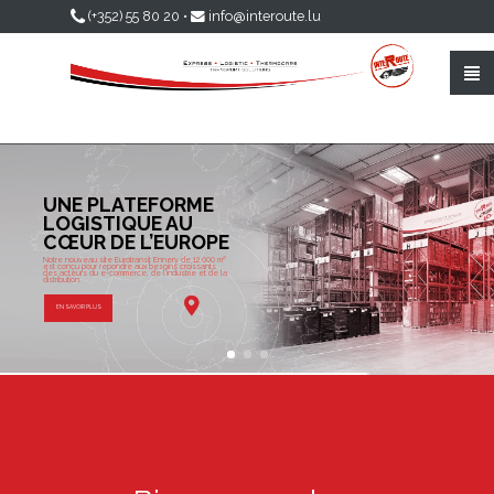
Aller au contenu principal
(+352) 55 80 20
•
info@interoute.lu
UNE PLATEFORME
LOGISTIQUE AU
CŒUR DE L’EUROPE
Notre nouveau site Eurotransit Ennery de 12.000 m²
est conçu pour répondre aux besoins croissants
des acteurs du e-commerce, de l’industrie et de la
distribution.
EN SAVOIR PLUS